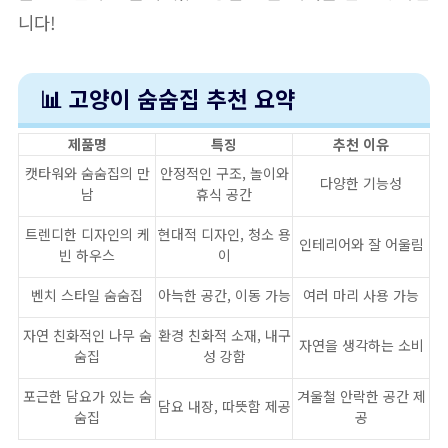
니다!
📊 고양이 숨숨집 추천 요약
제품명
특징
추천 이유
캣타워와 숨숨집의 만
안정적인 구조, 놀이와
다양한 기능성
남
휴식 공간
트렌디한 디자인의 케
현대적 디자인, 청소 용
인테리어와 잘 어울림
빈 하우스
이
벤치 스타일 숨숨집
아늑한 공간, 이동 가능
여러 마리 사용 가능
자연 친화적인 나무 숨
환경 친화적 소재, 내구
자연을 생각하는 소비
숨집
성 강함
포근한 담요가 있는 숨
겨울철 안락한 공간 제
담요 내장, 따뜻함 제공
숨집
공