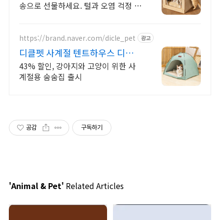
송으로 선물하세요. 털과 오염 걱정 없
이! 고양이집 통세탁으로 언제나 깨끗
하게.
https://brand.naver.com/dicle_pet
광고
디클펫 사계절 텐트하우스 디클펫
공식 스토어
43% 할인, 강아지와 고양이 위한 사
계절용 숨숨집 출시
공감
구독하기
'Animal & Pet'
Related Articles