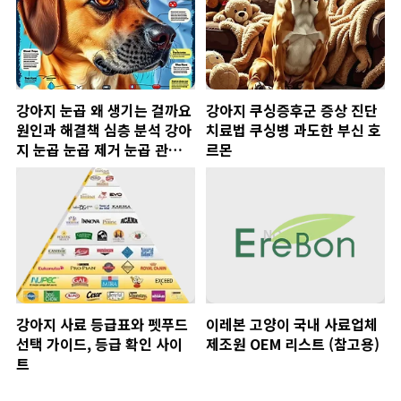
강아지 눈곱 왜 생기는 걸까요
강아지 쿠싱증후군 증상 진단
원인과 해결책 심층 분석 강아
치료법 쿠싱병 과도한 부신 호
지 눈곱 눈곱 제거 눈곱 관리
르몬
눈 건강
강아지 사료 등급표와 펫푸드
이레본 고양이 국내 사료업체
선택 가이드, 등급 확인 사이
제조원 OEM 리스트 (참고용)
트