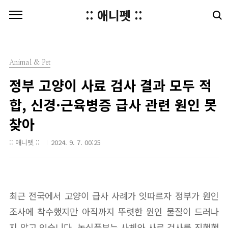
본문 바로가기
:: 애니펫 ::
Animal & Pet
정부 고양이 사료 검사 결과 모두 적
합, 신경·근육병증 급사 관련 원인 못
찾아
:: 애니펫 ::
2024. 9. 7. 00:25
최근 전국에서 고양이 급사 사례가 잇따르자 정부가 원인
조사에 착수했지만 아직까지 뚜렷한 원인 물질이 드러나
지 않고 있습니다. 농식품부는 사체와 사료 검사를 진행했