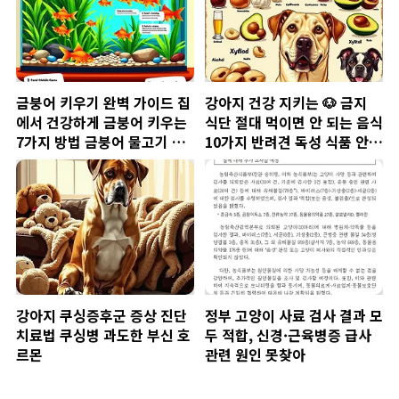
금붕어 키우기 완벽 가이드 집
강아지 건강 지키는 🐶 금지
에서 건강하게 금붕어 키우는
식단 절대 먹이면 안 되는 음식
7가지 방법 금붕어 물고기 키
10가지 반려견 독성 식품 안전
우기 수족관 관리
가이드
강아지 쿠싱증후군 증상 진단
정부 고양이 사료 검사 결과 모
치료법 쿠싱병 과도한 부신 호
두 적합, 신경·근육병증 급사
르몬
관련 원인 못찾아