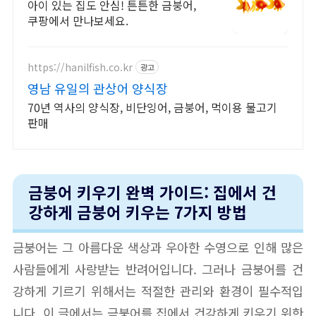
료배송
아이 있는 집도 안심! 튼튼한 금붕어,
쿠팡에서 만나보세요.
https://hanilfish.co.kr
광고
영남 유일의 관상어 양식장
70년 역사의 양식장, 비단잉어, 금붕어, 먹이용 물고기
판매
금붕어 키우기 완벽 가이드: 집에서 건
강하게 금붕어 키우는 7가지 방법
금붕어는 그 아름다운 색상과 우아한 수영으로 인해 많은
사람들에게 사랑받는 반려어입니다. 그러나 금붕어를 건
강하게 기르기 위해서는 적절한 관리와 환경이 필수적입
니다. 이 글에서는 금붕어를 집에서 건강하게 키우기 위한