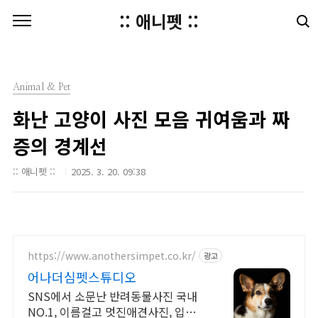
본문 바로가기
:: 애니펫 ::
Animal & Pet
화난 고양이 사진 모음 귀여움과 짜
증의 경계선
:: 애니펫 ::
2025. 3. 20. 09:38
https://www.anothersimpet.co.kr/
광고
어나더심펫스튜디오
SNS에서 소문난 반려동물사진 국내
NO.1, 이름걸고 멋진애견사진, 입소