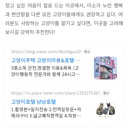
찾고 싶은 마음이 절로 드는 이곳에서, 미소가 누린 행복
과 편안함을 다른 모든 고양이들에게도 권장하고 싶다. 여
러분도 사랑하는 고양이를 맡기고 싶다면, 이곳을 고려해
보시길 강력히 추천한다!
https://blog.naver.com/dksthgus32
광고
고양이주택 고양이미용&호텔 반
려동물행동학 전문가
5중소독 안전,청결한 미용&목욕 /고
양이행동학 전문가와 함께 24시고양
이호텔/주차
https://m.place.naver.com/place/1253275367
광고
고양이호텔 냥냥호텔
1.촬영본+일지전송 2.전객실창문+카
메라구비 3.넓고쾌적한객실 4.차량서
비스